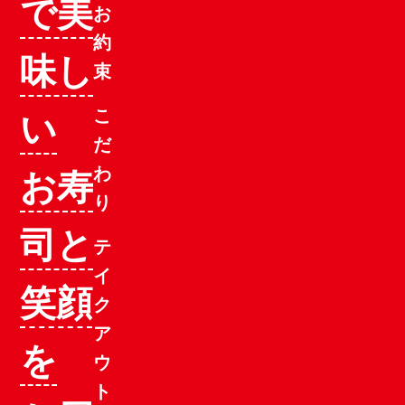
で美
お
約
味し
束
い
こ
だ
お寿
わ
り
司と
テ
イ
笑顔
ク
ア
を
ウ
ト