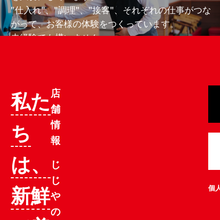
"仕入れ"、"調理"、"接客"、それぞれの仕事がつな
がって、お客様の体験をつくっています。
未経験でも構いません。
大切なのは、前向きに学び、仲間と向き合えるこ
と。
そして、あなたの個性を活かせる場所が、ここには
店
あります。
私た
舗
情
ち
報
採用情報を見る
は、
じ
じ
新鮮
個
や
の